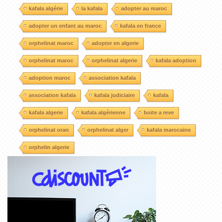
kafala algérie
la kafala
adopter au maroc
adopter un enfant au maroc
kafala en france
orphelinat maroc
adopter en algerie
orphelinat maroc
orphelinat algerie
kafala adoption
adoption maroc
association kafala
association kafala
kafala judiciaire
kafala
kafala algerie
kafala algérienne
boite a reve
orphelinat oran
orphelinat alger
kafala marocaine
orphelin algerie