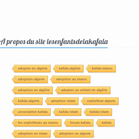
A propos du site lesenfantsdelakafala
adopter en algerie
kafala algérie
kafala maroc
adoption algerie
adoption au maroc
adoption en algérie
adopter un enfant en algérie
kafala algerie
adoption islam
orphelinat algerie
association kafala
kafala islam
kafala islam
les orphelinats au maroc
forum kafala
kafala
adoption en islam
adoption en algerie